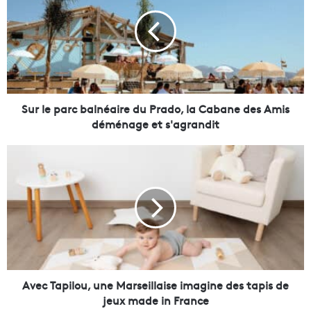
r
l
e
p
a
r
c
b
Sur le parc balnéaire du Prado, la Cabane des Amis
a
déménage et s'agrandit
l
n
A
é
v
a
e
i
c
r
T
e
a
d
p
u
i
P
l
r
o
Avec Tapilou, une Marseillaise imagine des tapis de
a
u
jeux made in France