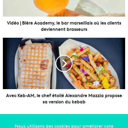
B
i
è
r
Vidéo | Bière Academy, le bar marseillais où les clients
e
deviennent brasseurs
A
c
A
a
v
d
e
e
c
m
K
y
e
,
b
l
-
e
A
b
M
Avec Keb-AM, le chef étoilé Alexandre Mazzia propose
a
,
sa version du kebab
r
l
m
e
a
c
r
h