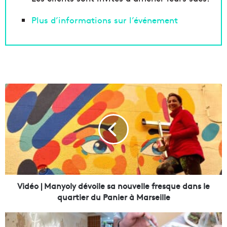
Plus d’informations sur l’événement
V
i
d
é
o
|
M
a
n
Vidéo | Manyoly dévoile sa nouvelle fresque dans le
y
quartier du Panier à Marseille
o
l
F