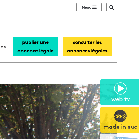
Sidebar (barre lat
Recherche
publier une
consulter les
ans
annonce légale
annonces légales
web tv
made in sud