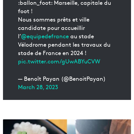
:ballon_foot:️ Marseille, capitale du
foot !
Nous sommes prêts et ville
candidate pour accueillir
l’
@equipedefrance
au stade
Vélodrome pendant les travaux du
stade de France en 2024 !
pic.twitter.com/gUwABYuCVW
— Benoît Payan (@BenoitPayan)
March 28, 2023
L
e