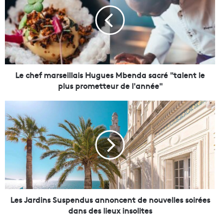
c
h
e
f
m
a
r
s
Le chef marseillais Hugues Mbenda sacré "talent le
e
plus prometteur de l'année"
i
l
L
l
e
a
s
i
J
s
a
H
r
u
d
g
i
u
n
e
s
Les Jardins Suspendus annoncent de nouvelles soirées
s
S
dans des lieux insolites
M
u