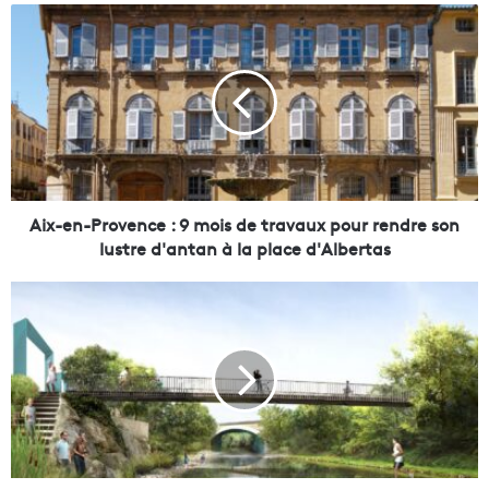
A
i
x
-
e
n
-
P
r
o
Aix-en-Provence : 9 mois de travaux pour rendre son
v
lustre d'antan à la place d'Albertas
e
n
L
c
e
e
s
:
h
9
a
m
b
o
i
i
t
s
a