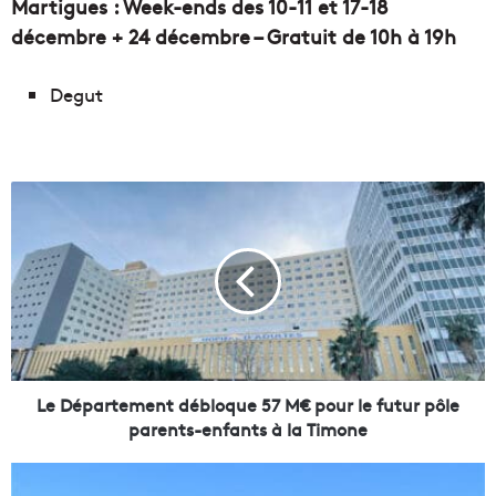
Martigues : Week-ends des 10-11 et 17-18
décembre + 24 décembre – Gratuit de 10h à 19h
Degut
L
e
D
é
p
a
r
t
e
m
Le Département débloque 57 M€ pour le futur pôle
e
parents-enfants à la Timone
n
t
L
d