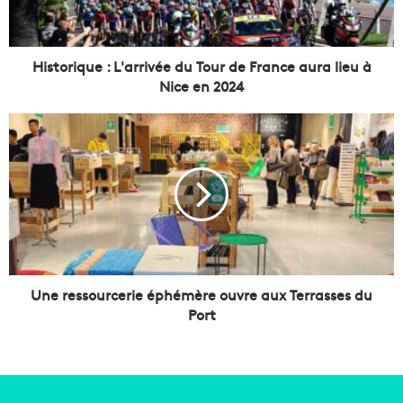
i
q
u
e
Historique : L'arrivée du Tour de France aura lieu à
:
Nice en 2024
L
'
U
a
n
r
e
r
r
i
e
v
s
é
s
e
o
d
u
u
r
Une ressourcerie éphémère ouvre aux Terrasses du
T
c
Port
o
e
u
r
r
i
d
e