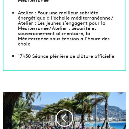
Atelier : Pour une meilleur sobriété
énergétique à l’échelle méditerranéenne /
Atelier : Les jeunes s’engagent pour la
Méditerranée / Atelier : Sécurité et
souverainement alimentaire, la
Méditerranée sous tension à l’heure des
choix
17h30 Séance plénière de clôture officielle
H
i
s
t
o
r