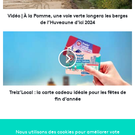
l
a
P
Vidéo | À la Pomme, une voie verte longera les berges
o
de l’Huveaune d'ici 2024
m
m
T
e
r
,
e
u
i
n
z
e
’
v
L
o
o
i
c
e
a
Treiz’Local : la carte cadeau idéale pour les fêtes de
v
l
fin d’année
e
r
:
t
l
e
a
l
c
o