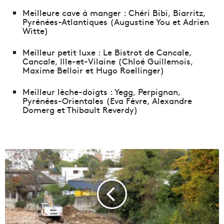
Meilleure cave à manger : Chéri Bibi, Biarritz,
Pyrénées-Atlantiques (Augustine You et Adrien
Witte)
Meilleur petit luxe : Le Bistrot de Cancale,
Cancale, Ille-et-Vilaine (Chloé Guillemois,
Maxime Belloir et Hugo Roellinger)
Meilleur lèche-doigts : Yegg, Perpignan,
Pyrénées-Orientales (Eva Fèvre, Alexandre
Domerg et Thibault Reverdy)
V
i
d
é
o
|
À