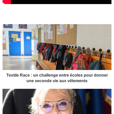
T
e
x
t
i
l
e
R
a
c
Textile Race : un challenge entre écoles pour donner
e
une seconde vie aux vêtements
:
u
L
n
e
c
s
h
a
a
m