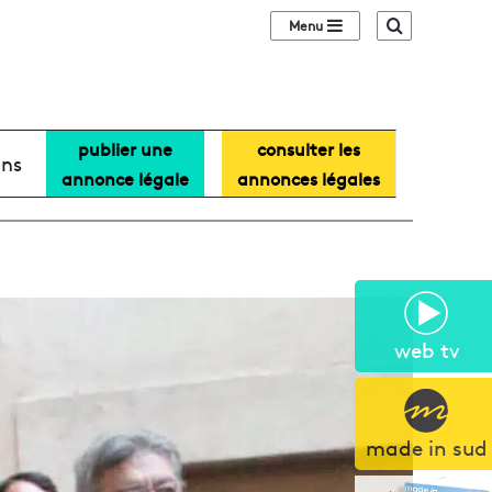
Sidebar (barre lat
Recherche
publier une
consulter les
ans
annonce légale
annonces légales
web tv
made in sud