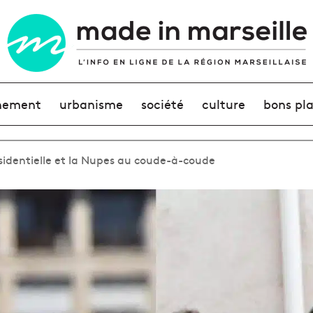
nement
urbanisme
société
culture
bons pl
ésidentielle et la Nupes au coude-à-coude