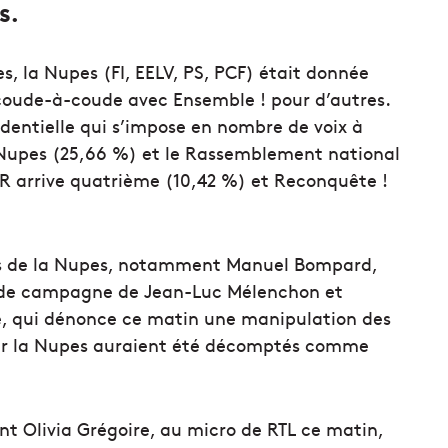
s.
es, la Nupes (FI, EELV, PS, PCF) était donnée
coude-à-coude avec Ensemble ! pour d’autres.
identielle qui s’impose en nombre de voix à
a Nupes (25,66 %) et le Rassemblement national
. LR arrive quatrième (10,42 %) et Reconquête !
ats de la Nupes, notamment Manuel Bompard,
r de campagne de Jean-Luc Mélenchon et
le, qui dénonce ce matin une manipulation des
 par la Nupes auraient été décomptés comme
t Olivia Grégoire, au micro de RTL ce matin,