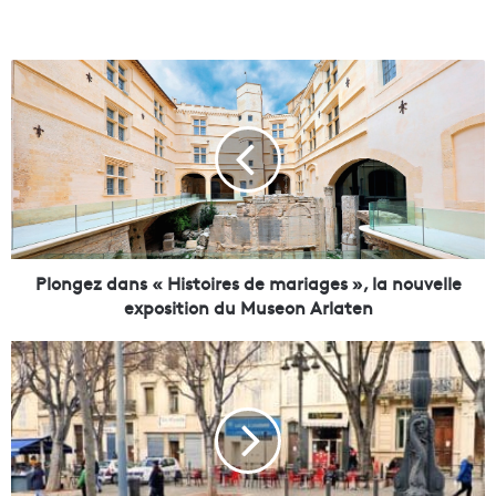
P
l
o
n
g
e
z
d
a
n
Plongez dans « Histoires de mariages », la nouvelle
s
exposition du Museon Arlaten
«
H
T
i
i
s
e
t
r
o
s
i
-
r
l