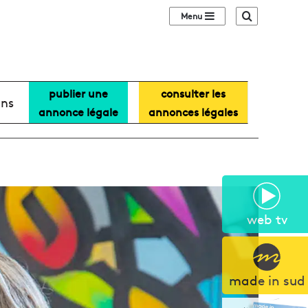
Sidebar (barre lat
Recherche
publier une
consulter les
ans
annonce légale
annonces légales
web tv
made in sud