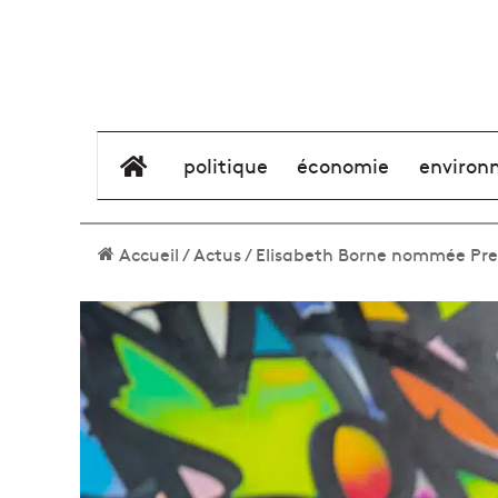
élément de menu
politique
économie
environ
Accueil
/
Actus
/
Elisabeth Borne nommée Pr