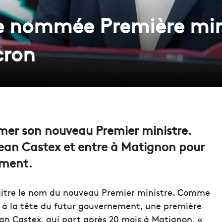
e nommée Première min
ron
r son nouveau Premier ministre.
Jean Castex et entre à Matignon pour
ement.
nnaitre le nom du nouveau Premier ministre. Comme
e à la tête du futur gouvernement, une première
an Castex, qui part après 20 mois à Matignon, «