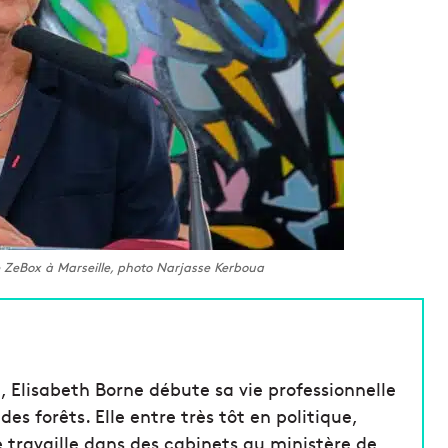
e ZeBox à Marseille, photo Narjasse Kerboua
, Elisabeth Borne débute sa vie professionnelle
s forêts. Elle entre très tôt en politique,
e travaille dans des cabinets au ministère de