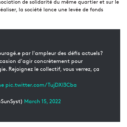
association de solidarité du même quartier et sur le
réaliser, la société lance une levée de fonds
ouragé.e par l'ampleur des défis actuels?
casion d'agir concrètement pour
e. Rejoignez le collectif, vous verrez, ça
ne
pic.twitter.com/TujDXI3Cba
aSunSyst)
March 15, 2022