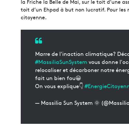
la Friche la Belle de Mai, sur le toit d’une 
toit d’un Ehpad à but non lucratif. Pour les 
citoyenne.
Marre de l'inaction climatique? Déc
#MassiliaSunSystem
vous donne l'oc
relocaliser et décarboner notre énergi
fait un bien fou😀
On vous explique👇
#EnergieCitoyen
— Massilia Sun System 🌞 (@Massili