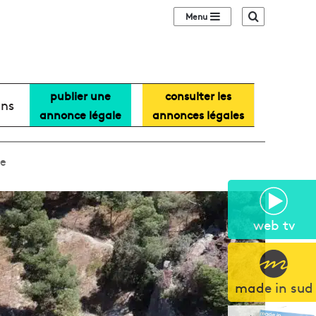
Sidebar (barre lat
Recherche
publier une
consulter les
ans
annonce légale
annonces légales
le
web tv
made in sud