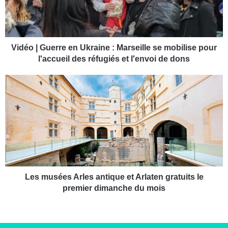
|
G
u
e
r
Vidéo | Guerre en Ukraine : Marseille se mobilise pour
r
l'accueil des réfugiés et l'envoi de dons
e
e
L
n
e
U
s
k
m
r
u
a
s
i
é
n
e
e
s
:
A
Les musées Arles antique et Arlaten gratuits le
M
r
premier dimanche du mois
a
l
r
e
s
s