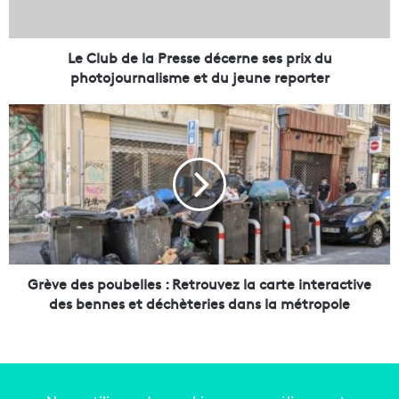
e
l
a
Le Club de la Presse décerne ses prix du
P
photojournalisme et du jeune reporter
r
e
G
s
r
s
è
e
v
d
e
é
d
c
e
e
s
r
p
n
o
Grève des poubelles : Retrouvez la carte interactive
e
u
des bennes et déchèteries dans la métropole
s
b
e
e
s
l
p
l
r
e