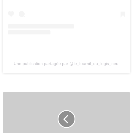
Une publication partagée par @le_fournil_du_logis_neuf
L
e
C
l
u
b
d