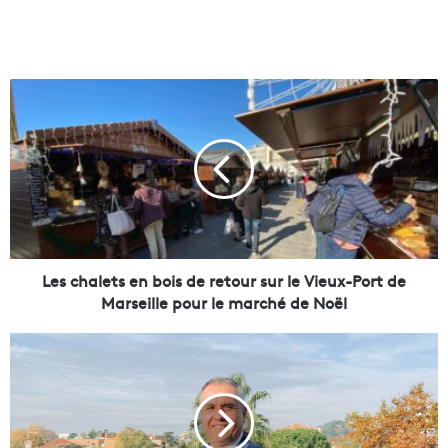
L
e
s
c
h
a
l
e
t
s
Les chalets en bois de retour sur le Vieux-Port de
e
Marseille pour le marché de Noël
n
b
Y
o
a
i
n
s
n
d
i
e