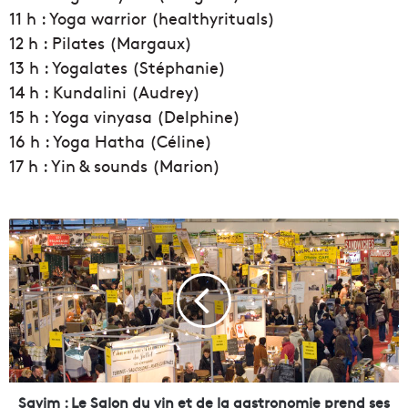
11 h : Yoga warrior (healthyrituals)
12 h : Pilates (Margaux)
13 h : Yogalates (Stéphanie)
14 h : Kundalini (Audrey)
15 h : Yoga vinyasa (Delphine)
16 h : Yoga Hatha (Céline)
17 h : Yin & sounds (Marion)
S
a
v
i
m
:
L
e
S
a
Savim : Le Salon du vin et de la gastronomie prend ses