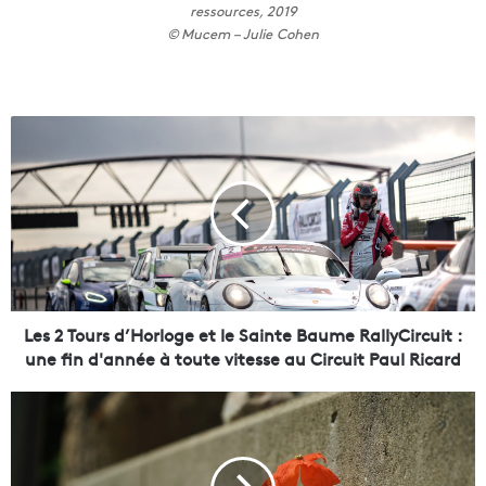
ressources, 2019
© Mucem – Julie Cohen
L
e
s
2
T
o
u
r
s
d
Les 2 Tours d’Horloge et le Sainte Baume RallyCircuit :
’
une fin d'année à toute vitesse au Circuit Paul Ricard
H
o
A
r
r
l
t
o
i