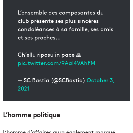
L’ensemble des composantes du
club présente ses plus sincères
condoléances à sa famille, ses amis
et ses proches…
Ch’ellu riposu in pace 🙏
pic.twitter.com/9AaI4VAhFM
— SC Bastia (@SCBastia)
October 3,
2021
L’homme politique
L’homme d’affaires aura également marqué