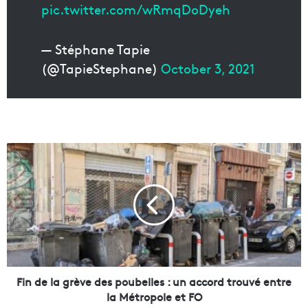
pic.twitter.com/wRmqDoDyeh
— Stéphane Tapie
(@TapieStephane)
October 3, 2021
F
i
n
d
e
l
a
g
r
è
Fin de la grève des poubelles : un accord trouvé entre
v
la Métropole et FO