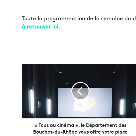
Toute la programmation de la semaine du d
à retrouver ici
.
«
T
o
u
s
a
u
c
i
n
« Tous au cinéma », le Département des
é
Bouches-du-Rhône vous offre votre place