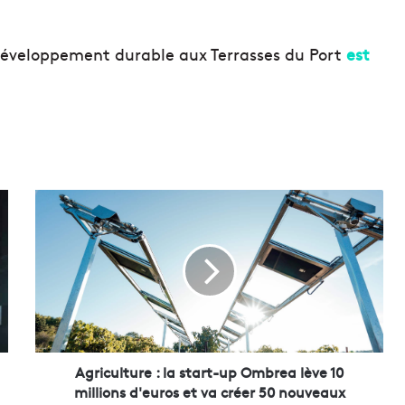
éveloppement durable aux Terrasses du Port
est
A
g
r
i
c
u
l
t
u
r
Agriculture : la start-up Ombrea lève 10
e
millions d'euros et va créer 50 nouveaux