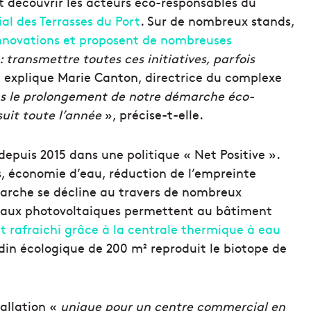
t découvrir les acteurs éco-responsables du
l des Terrasses du Port
. Sur de nombreux stands,
, innovations et proposent de nombreuses
: transmettre toutes ces initiatives, parfois
 explique Marie Canton, directrice du complexe
ans le prolongement de notre démarche éco-
suit toute l’année
», précise-t-elle.
epuis 2015 dans une politique « Net Positive ».
ets, économie d’eau, réduction de l’empreinte
marche se décline au travers de nombreux
neaux photovoltaiques permettent au bâtiment
 et rafraichi grâce à la centrale thermique à eau
jardin écologique de 200 m² reproduit le biotope de
allation «
unique pour un centre commercial en