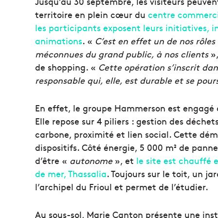
Jusqu’au 30 septembre, les visiteurs peuven
territoire en plein cœur du
centre commercia
les participants exposent leurs initiatives
animations
. «
C’est en effet un de nos rôles 
méconnues du grand public, à nos clients
»,
de shopping. «
Cette opération s’inscrit d
responsable qui, elle, est durable et se pour
En effet, le groupe Hammerson est engagé d
Elle repose sur 4 piliers : gestion des déch
carbone, proximité et lien social. Cette dé
dispositifs. Côté énergie, 5 000 m² de pan
d’être «
autonome
», et
le site est chauffé
de mer, Thassalia
. Toujours sur le toit, un 
l’archipel du Frioul et permet de l’étudier.
Au sous-sol, Marie Canton présente une inst