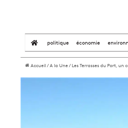
élément de menu
politique
économie
environ
Accueil
/
A la Une
/
Les Terrasses du Port, un