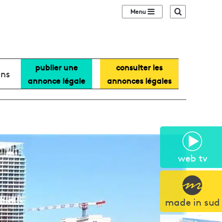
Sidebar (barre lat
Recherche
publier une
consulter les
ans
annonce légale
annonces légales
web tv
made in sud