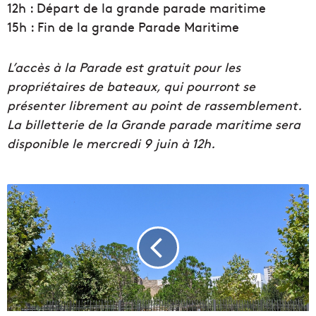
12h : Départ de la grande parade maritime
15h : Fin de la grande Parade Maritime
L’accès à la Parade est gratuit pour les
propriétaires de bateaux, qui pourront se
présenter librement au point de rassemblement.
La billetterie de la Grande parade maritime sera
disponible le mercredi 9 juin à 12h.
L
e
p
a
r
c
d
e
l