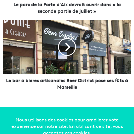
a
Le parc de la Porte d'Aix devrait ouvrir dans « la
P
seconde partie de juillet »
o
r
L
t
e
e
b
d
a
'
r
A
à
i
b
x
i
d
è
e
r
Le bar à bières artisanales Beer District pose ses fûts à
v
e
Marseille
r
s
a
a
i
r
t
t
o
i
u
s
Copyright © 2014-2022
Made in Marseille
. Tous droits
v
a
réservés -
mentions légales
-
nous contacter
-
qui