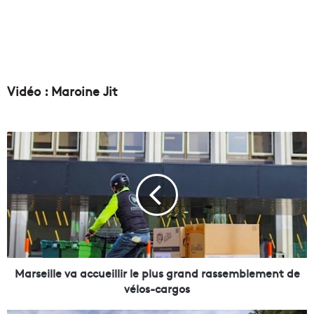
Vidéo : Maroine Jit
M
a
r
s
e
i
l
l
e
v
Marseille va accueillir le plus grand rassemblement de
a
vélos-cargos
a