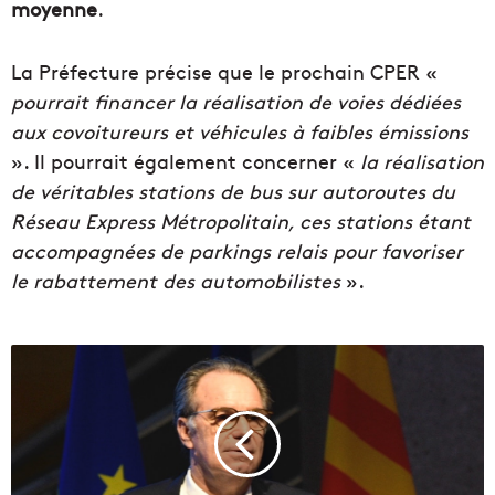
moyenne
.
La Préfecture précise que le prochain CPER «
pourrait financer la réalisation de voies dédiées
aux covoitureurs et véhicules à faibles émissions
». Il pourrait également concerner «
la réalisation
de véritables stations de bus sur autoroutes du
Réseau Express Métropolitain, ces stations étant
accompagnées de parkings relais pour favoriser
le rabattement des automobilistes
».
R
é
g
i
o
n
a