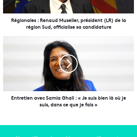
l
e
s
Régionales : Renaud Muselier, président (LR) de la
:
région Sud, officialise sa candidature
R
e
E
n
n
a
t
u
r
d
e
M
t
u
i
s
e
e
n
l
a
Entretien avec Samia Ghali : « Je suis bien là où je
i
v
suis, dans ce que je fais »
e
e
r
c
,
S
p
a
r
m