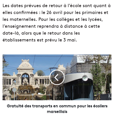
Les dates prévues de retour à l’école sont quant à
elles confirmées : le 26 avril pour les primaires et
les maternelles. Pour les collèges et les lycées,
l’enseignement reprendra à distance à cette
date-là, alors que le retour dans les
établissements est prévu le 3 mai.
G
r
a
t
u
i
t
é
d
e
Gratuité des transports en commun pour les écoliers
s
marseillais