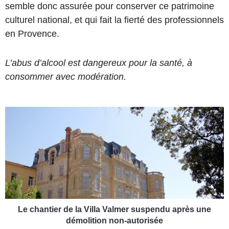
semble donc assurée pour conserver ce patrimoine
culturel national, et qui fait la fierté des professionnels
en Provence.
L’abus d’alcool est dangereux pour la santé, à
consommer avec modération.
L
e
c
h
a
n
t
i
e
r
Le chantier de la Villa Valmer suspendu après une
d
démolition non-autorisée