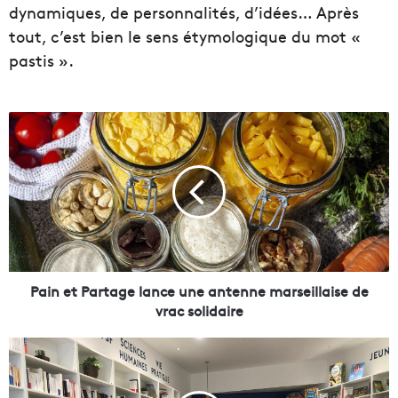
dynamiques, de personnalités, d’idées… Après
tout, c’est bien le sens étymologique du mot «
pastis ».
P
a
i
n
e
t
P
a
r
t
Pain et Partage lance une antenne marseillaise de
a
vrac solidaire
g
e
À
l
V
a
a