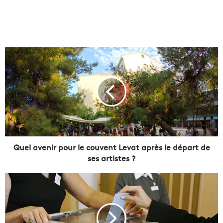
Q
u
e
l
a
v
e
n
i
r
Quel avenir pour le couvent Levat après le départ de
p
ses artistes ?
o
u
V
r
e
l
r
e
s
c
u