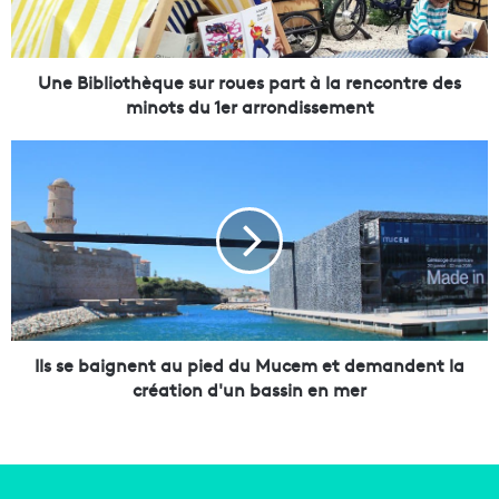
l
i
o
t
Une Bibliothèque sur roues part à la rencontre des
h
minots du 1er arrondissement
è
q
I
u
l
e
s
s
s
u
e
r
b
r
a
o
i
u
g
e
n
Ils se baignent au pied du Mucem et demandent la
s
e
création d'un bassin en mer
p
n
a
t
r
a
t
u