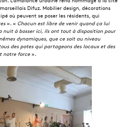
le ton. L’ambiance urbaine rend hommage à la cité
marseillais Difuz. Mobilier design, décorations
pé où peuvent se poser les résidents, qui
res
». «
Chacun est libre de venir quand ça lui
a nuit à bosser ici, ils ont tout à disposition pour
s mêmes dynamiques, que ce soit au niveau
t tous des potes qui partageons des locaux et des
t notre force
».