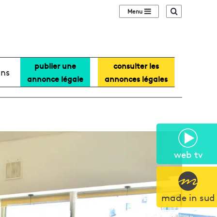
Sidebar (barre lat
Recherche
publier une
consulter les
ans
annonce légale
annonces légales
web tv
made in sud