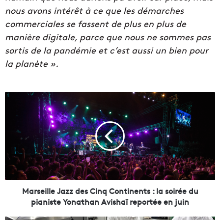
nous avons intérêt à ce que les démarches
commerciales se fassent de plus en plus de
manière digitale, parce que nous ne sommes pas
sortis de la pandémie et c’est aussi un bien pour
la planète ».
M
a
r
s
e
i
l
l
e
J
Marseille Jazz des Cinq Continents : la soirée du
a
pianiste Yonathan Avishaï reportée en juin
z