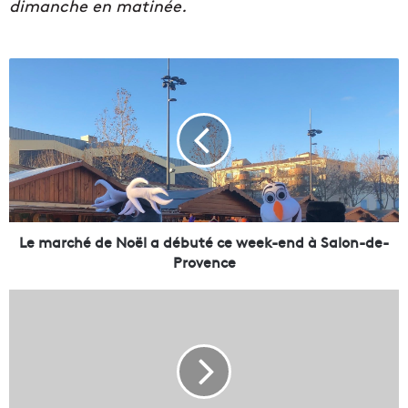
dimanche en matinée.
L
e
m
a
r
c
h
é
d
e
Le marché de Noël a débuté ce week-end à Salon-de-
N
Provence
o
ë
4
l
,
a
6
d
M
é
€
b
p