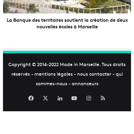
u
v
e
e
d
i
e
La Banque des territoires soutient la création de deux
l
s
nouvelles écoles à Marseille
l
t
a
e
n
r
c
r
e
i
p
t
Copyright © 2014-2022
Made in Marseille
. Tous droits
o
o
réservés -
mentions légales
-
nous contacter
-
qui
u
i
r
r
sommes-nous
-
annonceurs
l
e
'
s
Facebook
X
Linkedin
YouTube
Instagram
RSS
A
s
P
o
-
u
H
t
M
i
a
e