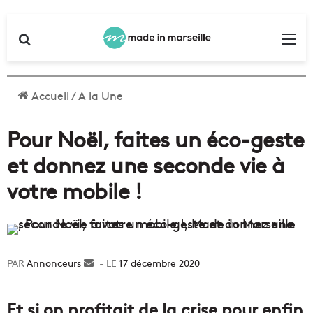
Rechercher
Me
Accueil
/
A la Une
Pour Noël, faites un éco-geste
et donnez une seconde vie à
votre mobile !
Annonceurs
Envoyer
17 décembre 2020
un
courriel
Et si on profitait de la crise pour enfin