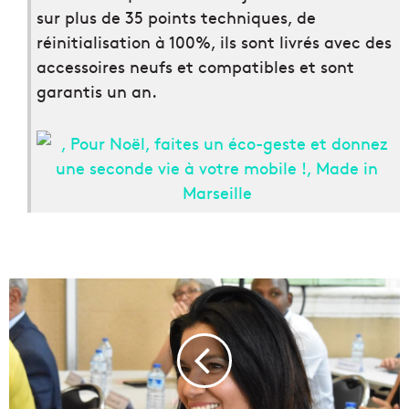
sur plus de 35 points techniques, de
réinitialisation à 100%, ils sont livrés avec des
accessoires neufs et compatibles et sont
garantis un an.
A
p
r
è
s
l
a