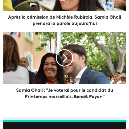
d
é
m
Après la démission de Michèle Rubirola, Samia Ghali
i
prendra la parole aujourd'hui
s
s
S
i
a
o
m
n
i
d
a
e
G
M
h
i
a
c
l
h
i
Samia Ghali : "Je voterai pour le candidat du
è
:
Printemps marseillais, Benoît Payan"
l
"
e
J
R
e
u
v
b
o