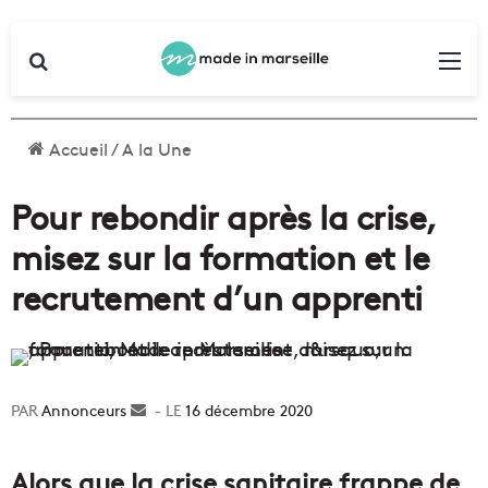
Rechercher
Me
Accueil
/
A la Une
Pour rebondir après la crise,
misez sur la formation et le
recrutement d’un apprenti
Annonceurs
Envoyer
16 décembre 2020
un
courriel
Alors que la crise sanitaire frappe de