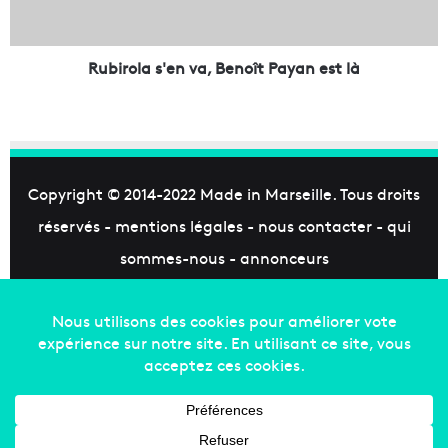
i
l
e
a
F
s
r
'
Rubirola s'en va, Benoît Payan est là
o
e
u
n
m
v
a
a
ï
,
e
B
Copyright © 2014-2022
Made in Marseille
. Tous droits
n
e
réservés -
mentions légales
-
nous contacter
-
qui
f
n
i
o
sommes-nous
-
annonceurs
n
î
i
t
Facebook
X
Linkedin
YouTube
Instagram
RSS
n
P
a
a
u
y
g
a
u
n
r
e
é
s