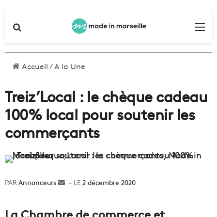
Rechercher
Me
Accueil
/
A la Une
Treiz’Local : le chèque cadeau
100% local pour soutenir les
commerçants
Annonceurs
Envoyer
2 décembre 2020
un
courriel
La Chambre de commerce et