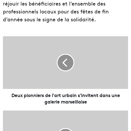
réjouir les bénéficiaires et l’ensemble des
professionnels locaux pour des fêtes de fin
d’année sous le signe de la solidarité.
D
e
u
x
p
i
o
n
n
i
Deux pionniers de l'art urbain s'invitent dans une
e
galerie marseillaise
r
s
A
d
A
e
i