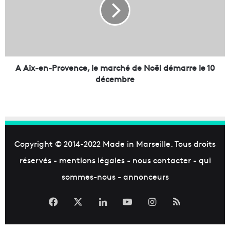
l
x
'
-
a
e
r
n
t
-
u
P
r
r
A Aix-en-Provence, le marché de Noël démarre le 10
b
o
décembre
a
v
i
e
n
n
s
c
'
e
i
,
Copyright © 2014-2022
Made in Marseille
. Tous droits
n
l
réservés -
mentions légales
-
nous contacter
-
qui
v
e
i
m
sommes-nous
-
annonceurs
t
a
e
r
Facebook
X
Linkedin
YouTube
Instagram
RSS
n
c
t
h
d
é