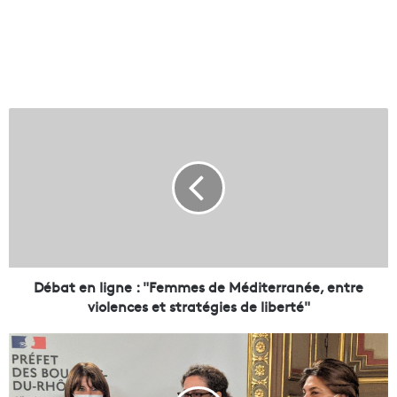
D
é
b
a
t
e
n
l
i
g
Débat en ligne : "Femmes de Méditerranée, entre
n
violences et stratégies de liberté"
e
:
L
"
a
F
V
e