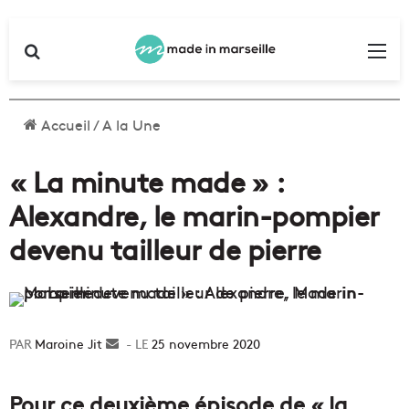
Rechercher
Me
Accueil
/
A la Une
« La minute made » :
Alexandre, le marin-pompier
devenu tailleur de pierre
Maroine Jit
Envoyer
25 novembre 2020
un
courriel
Pour ce deuxième épisode de « la