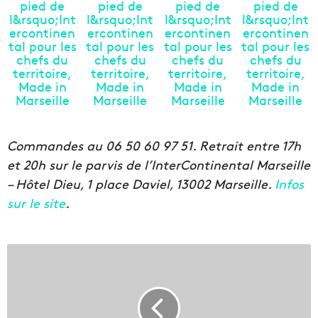
Commandes au 06 50 60 97 51. Retrait entre 17h
et 20h sur le parvis de l’InterContinental Marseille
– Hôtel Dieu, 1 place Daviel, 13002 Marseille.
Infos
sur le site
.
U
n
e
G
r