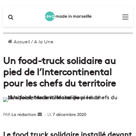
Rechercher
Me
Accueil
/
A la Une
Un food-truck solidaire au
pied de l’Intercontinental
pour les chefs du territoire
La rédaction
Envoyer
7 décembre 2020
un
courriel
Le food truck solidaire installé devant