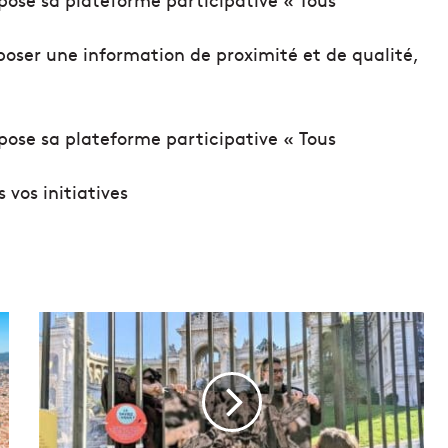
oser une information de proximité et de qualité,
os initiatives
L
e
s
a
r
a