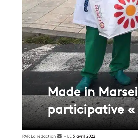
Made in Marsei
participative «
La rédaction
Envoyer
5 avril 2022