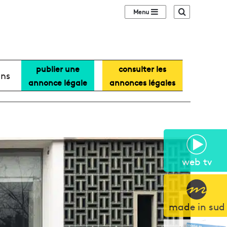
Sidebar (barre lat
Recherche
publier une
consulter les
ans
annonce légale
annonces légales
web tv
made in sud