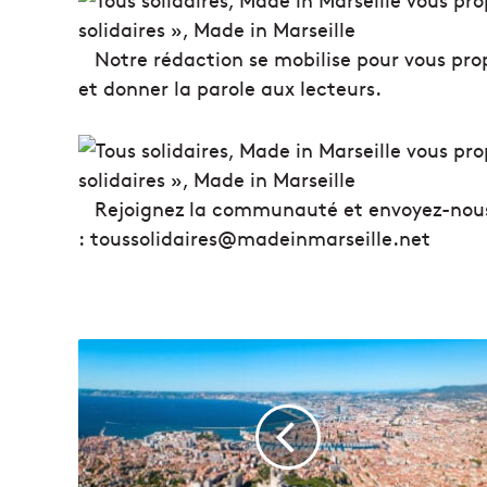
Notre rédaction se mobilise pour vous prop
et donner la parole aux lecteurs.
Rejoignez la communauté et envoyez-nous v
: toussolidaires@madeinmarseille.net
L
'
i
m
m
o