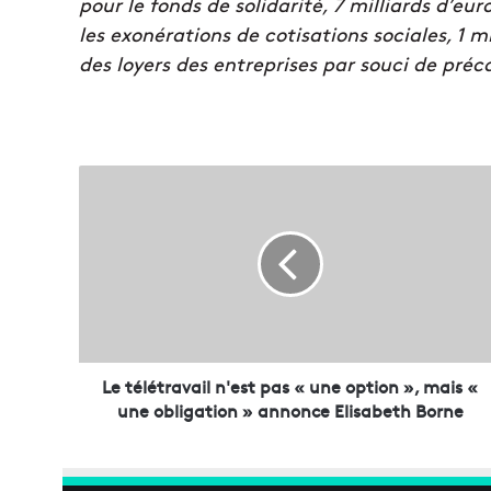
pour le fonds de solidarité, 7 milliards d’euro
les exonérations de cotisations sociales, 1 
des loyers des entreprises par souci de préc
L
e
t
é
l
é
t
r
a
v
Le télétravail n'est pas « une option », mais «
a
une obligation » annonce Elisabeth Borne
i
l
n