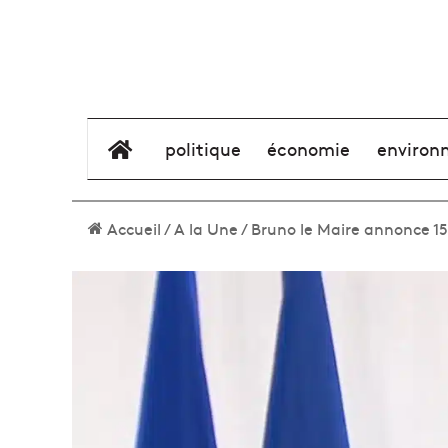
élément de menu
politique
économie
environ
Accueil
/
A la Une
/
Bruno le Maire annonce 15 