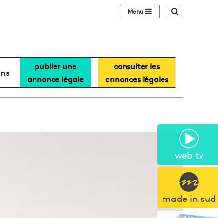
Sidebar (barre lat
Recherche
publier une
consulter les
ans
annonce légale
annonces légales
web tv
made in sud