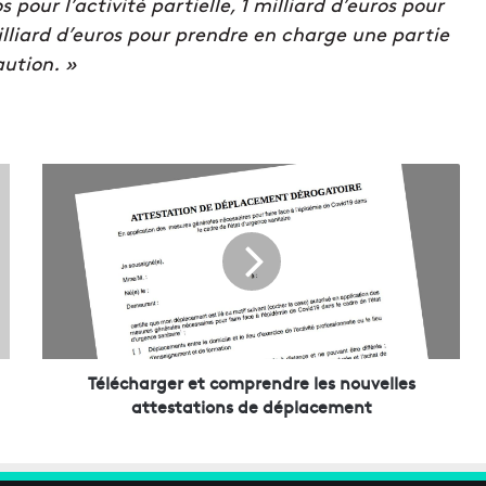
s pour l’activité partielle, 1 milliard d’euros pour
milliard d’euros pour prendre en charge une partie
aution. »
T
é
l
é
c
h
a
r
g
e
Télécharger et comprendre les nouvelles
r
attestations de déplacement
e
t
c