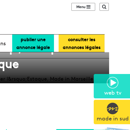
Sidebar (barre lat
Recherche
publier une
consulter les
cup’, escape
ans
annonce légale
annonces légales
aque
Estaque
web tv
made in sud