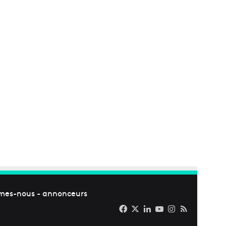
mes-nous
-
annonceurs
Facebook
X
Linkedin
YouTube
Instagram
RSS