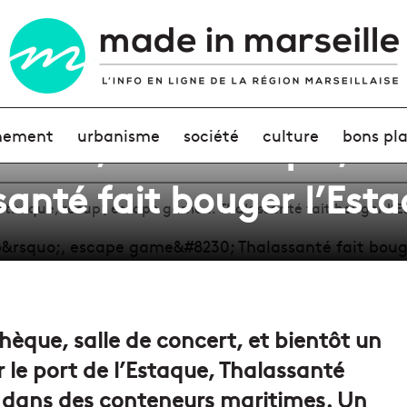
certs, bibliothèque, ré
nement
urbanisme
société
culture
bons pl
nté fait bouger l’Est
iothèque, récup’, escape game… Thalassanté fait bouger l’
hèque, salle de concert, et bientôt un
le port de l’Estaque, Thalassanté
s, dans des conteneurs maritimes. Un