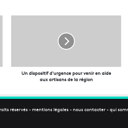
p
o
s
i
t
Un dispositif d'urgence pour venir en aide
i
aux artisans de la région
f
d
'
u
r
roits réservés -
mentions légales
-
nous contacter
-
qui som
g
e
n
c
e
p
o
u
r
v