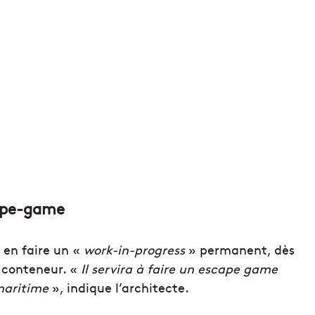
cape-game
r en faire un «
work-in-progress
» permanent, dès
e conteneur. «
Il servira à faire un escape game
 maritime
», indique l’architecte.
U
n
d
i
s