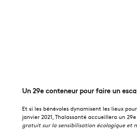
Un 29e conteneur pour faire un es
Et si les bénévoles dynamisent les lieux pou
janvier 2021, Thalassanté accueillera un 29
gratuit sur la sensibilisation écologique et
C
o
n
f
i