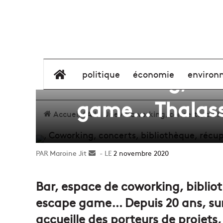
Coworking, con
élément de menu
politique
économie
environ
game… Thalassa
Accueil
/
A la Une
/
Coworking, concerts, bibl
Maroine Jit
Envoyer
2 novembre 2020
un
courriel
Bar, espace de coworking, bibliot
escape game… Depuis 20 ans, sur 
accueille des porteurs de projet