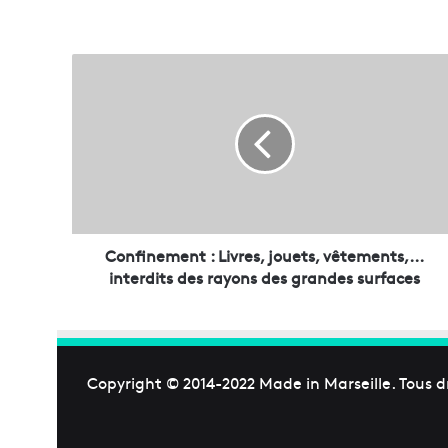
n
e
m
e
n
Confinement : Livres, jouets, vêtements,...
t
interdits des rayons des grandes surfaces
:
L
i
v
r
Copyright © 2014-2022
Made in Marseille
. Tous d
e
s
,
j
o
u
e
t
s
,