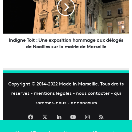
e
i
-
g
W
n
o
e
o
T
d
o
d
i
Indigne Toit : Une exposition hommage aux délogés
e
t
de Noailles sur la mairie de Marseille
v
:
i
U
e
n
n
e
t
e
l
x
Copyright © 2014-2022
Made in Marseille
. Tous droits
e
p
réservés -
mentions légales
-
nous contacter
-
qui
p
o
r
s
sommes-nous
-
annonceurs
e
i
m
t
Facebook
X
Linkedin
YouTube
Instagram
RSS
i
i
e
o
r