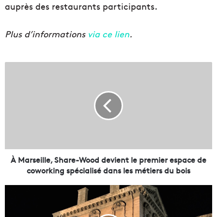
auprès des restaurants participants.
Plus d’informations
via ce lien
.
À
M
a
r
s
e
i
l
l
e
À Marseille, Share-Wood devient le premier espace de
,
coworking spécialisé dans les métiers du bois
S
h
I
a
n
r
d