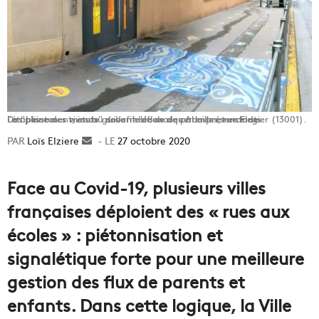
La "place des minots" devant l'école des Abeilles, rue Flegier (13001). Des peintures vives au sol afin de marquer la présence de l'établissement, et de guider les flux de parents et enfants.
Loïs Elziere
Envoyer
27 octobre 2020
un
courriel
Face au Covid-19, plusieurs villes
françaises déploient des « rues aux
écoles » : piétonnisation et
signalétique forte pour une meilleure
gestion des flux de parents et
enfants. Dans cette logique, la Ville