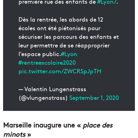
première rue des enfants de
#Lyon7
.
Dès la rentrée, les abords de 12
écoles ont été piétonisés pour
sécuriser les parcours des enfants et
leur permettre de se réapproprier
l’espace public.
#Lyon
#rentreescolaire2020
pic.twitter.com/ZWCRSpJpTH
— Valentin Lungenstrass
(@vlungenstrass)
September 1, 2020
Marseille inaugure une «
place des
minots
»