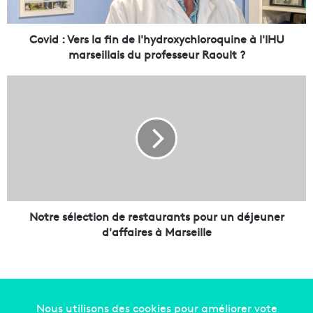
e
r
s
Covid : Vers la fin de l'hydroxychloroquine à l'IHU
l
marseillais du professeur Raoult ?
a
f
N
i
o
n
t
d
r
e
e
l
s
'
é
h
l
y
e
d
c
Notre sélection de restaurants pour un déjeuner
r
t
d'affaires à Marseille
o
i
x
o
y
n
c
d
h
e