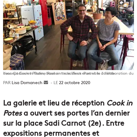
Yvan Cadiou et Pauline Rostain travaillent ensemble à l'élaboration du concept Cook in Potes, basé entre le Vieux-Port et la Joliette.
Lisa Domanech
Envoyer
22 octobre 2020
un
courriel
La galerie et lieu de réception
Cook in
Potes
a ouvert ses portes l’an dernier
sur la place Sadi Carnot (2e). Entre
expositions permanentes et