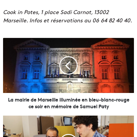
Cook in Potes, 1 place Sadi Carnot, 13002
Marseille. Infos et réservations au 06 64 82 40 40.
L
a
m
a
i
r
i
e
d
e
La mairie de Marseille illuminée en bleu-blanc-rouge
M
ce soir en mémoire de Samuel Paty
a
r
L
s
'
e
A