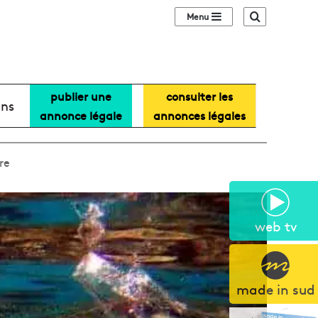
Sidebar (barre lat
Recherche
publier une
consulter les
ans
annonce légale
annonces légales
re
web tv
made in sud