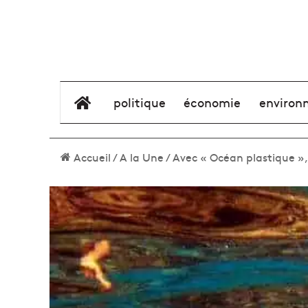
élément de menu
politique
économie
environ
Accueil
/
A la Une
/
Avec « Océan plastique »,