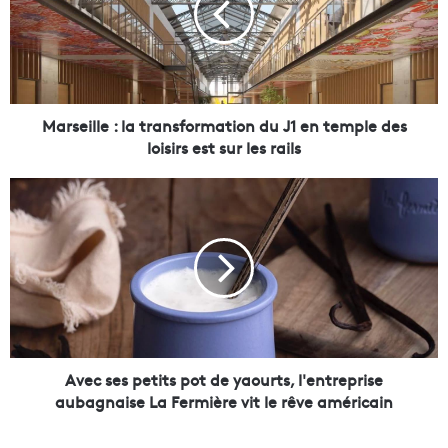
e
i
l
l
e
:
Marseille : la transformation du J1 en temple des
l
loisirs est sur les rails
a
t
A
r
v
a
e
n
c
s
s
f
e
o
s
r
p
m
e
a
t
Avec ses petits pot de yaourts, l'entreprise
t
i
aubagnaise La Fermière vit le rêve américain
i
t
o
s