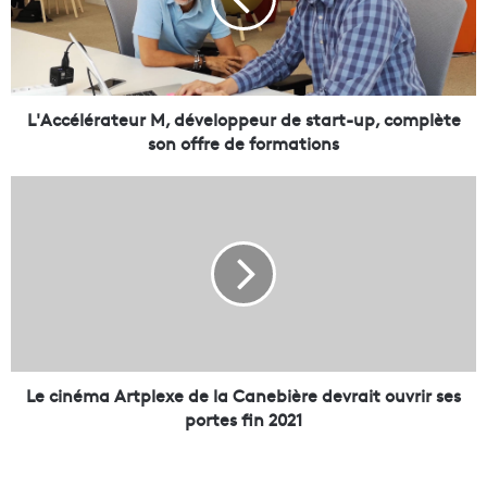
c
é
l
é
r
a
L'Accélérateur M, développeur de start-up, complète
t
son offre de formations
e
u
L
r
e
M
c
,
i
d
n
é
é
v
m
e
a
l
A
o
r
Le cinéma Artplexe de la Canebière devrait ouvrir ses
p
t
portes fin 2021
p
p
e
l
u
e