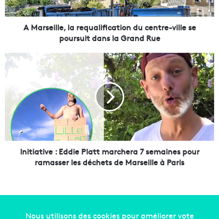
l
l
e
A Marseille, la requalification du centre-ville se
,
poursuit dans la Grand Rue
l
a
I
r
n
e
i
q
t
u
i
a
a
l
t
i
i
f
v
i
e
Initiative : Eddie Platt marchera 7 semaines pour
c
:
ramasser les déchets de Marseille à Paris
a
E
t
d
i
d
o
i
n
e