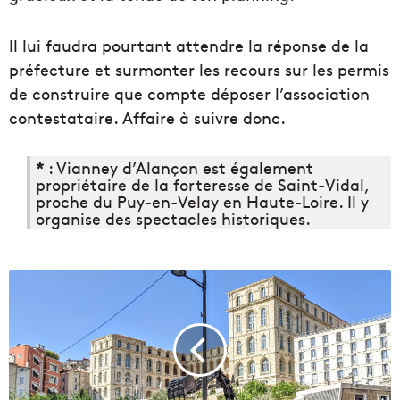
Il lui faudra pourtant attendre la réponse de la
préfecture et surmonter les recours sur les permis
de construire que compte déposer l’association
contestataire. Affaire à suivre donc.
*
: Vianney d’Alançon est également
propriétaire de la forteresse de Saint-Vidal,
proche du Puy-en-Velay en Haute-Loire. Il y
organise des spectacles historiques.
A
M
a
r
s
e
i