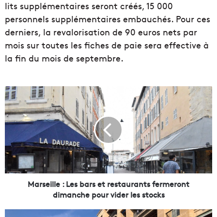
lits supplémentaires seront créés, 15 000
personnels supplémentaires embauchés. Pour ces
derniers, la revalorisation de 90 euros nets par
mois sur toutes les fiches de paie sera effective à
la fin du mois de septembre.
M
a
r
s
e
i
l
l
e
:
Marseille : Les bars et restaurants fermeront
L
dimanche pour vider les stocks
e
s
A