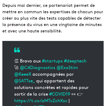
Depuis mai dernier, ce partenariat permet de
mettre en commun les expertises de chacun pour
créer au plus vite des tests capables de détecter
la présence du virus en une vingtaine de minutes
et avec une haute sensibilité.
👏 Bravo aux
#startups
#deeptech
🚀
@C4Diagnostics
@ExoStim
@KeeeX
accompagnées par
@SATTse_
qui apportent des
solutions concrètes et rapides pour
sortir de la crise
#COVID19
👀 👉
https://t.co/aMTcZchKsc
|