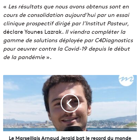
«
Les résultats que nous avons obtenus sont en
cours de consolidation aujourd’hui par un essai
clinique prospectif dirigé par l’Institut Pasteur
,
déclare Younes Lazrak.
Il viendra compléter la
gamme de solutions déployée par C4Diagnostics
pour oeuvrer contre la Covid-19 depuis le début
de la pandémie
».
L
e
M
a
r
s
e
i
l
l
Le Marseillais Arnaud Jerald bat le record du monde